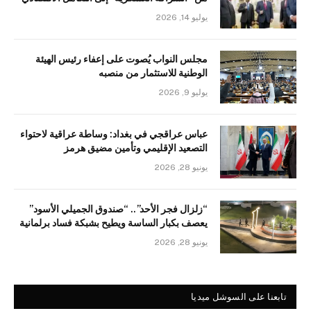
يوليو 14, 2026
مجلس النواب يُصوت على إعفاء رئيس الهيئة
الوطنية للاستثمار من منصبه
يوليو 9, 2026
عباس عراقجي في بغداد: وساطة عراقية لاحتواء
التصعيد الإقليمي وتأمين مضيق هرمز
يونيو 28, 2026
“زلزال فجر الأحد”.. “صندوق الجميلي الأسود”
يعصف بكبار الساسة ويطيح بشبكة فساد برلمانية
يونيو 28, 2026
تابعنا على السوشل ميديا