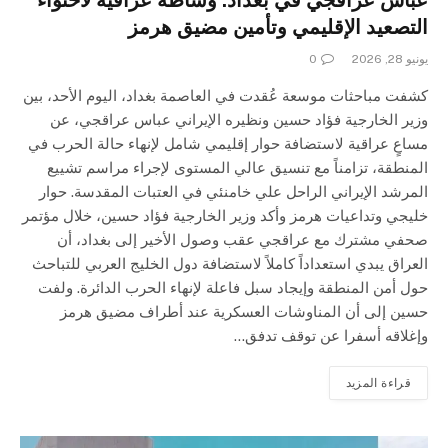
عباس عراقجي في بغداد: وساطة عراقية لاحتواء
التصعيد الإقليمي وتأمين مضيق هرمز
يونيو 28, 2026
0
كشفت مباحثات موسعة عُقدت في العاصمة بغداد، اليوم الأحد، بين
وزير الخارجية فؤاد حسين ونظيره الإيراني عباس عراقجي، عن
مساعٍ عراقية لاستضافة حوار إقليمي شامل لإنهاء حالة الحرب في
المنطقة، تزامناً مع تنسيق عالي المستوى لإجراء مراسم تشييع
المرشد الإيراني الراحل علي خامنئي في العتبات المقدسة. حوار
خليجي وتداعيات هرمز وأكد وزير الخارجية فؤاد حسين، خلال مؤتمر
صحفي مشترك مع عراقجي عقب وصول الأخير إلى بغداد، أن
العراق يبدي استعداداً كاملاً لاستضافة دول الخليج العربي للتباحث
حول أمن المنطقة وإيجاد سبل فاعلة لإنهاء الحرب الدائرة. ولفت
حسين إلى أن المناوشات العسكرية عند أطراف مضيق هرمز
وإغلاقه أسفرا عن توقف تدفق…
قراءة المزيد