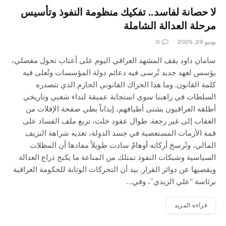
لا حصانة لفاسد.. تفكيك منظومة النفوذ وتأسيس
مرحلة العدالة الشاملة
يونيو 29, 2026
0
سامان داود يقف المشهد العراقي اليوم على أعتاب تحول مفصلي،
يؤسس لعهد جديد تُرسى فيه دعائم دولة المؤسسات وتُعلى فيه
كلمة القانون. وما هذا الحراك القانوني الحازم الذي تتصدره
السلطات في راهننا سوى استجابة عميقة لنداء شعبي وتاريخي
أطلقه العراقيون بشتى أطيافهم، إيذاناً بطي صفحة الإفلات من
العقاب إلى غير رجعة. طوال عقود خلت، تربع ملف الفساد على
قمة الأزمات المستعصية في جسد الدولة، تغذيه شراهة النزيف
المالي، وتُرسخ أركانه أوهامٌ سادت طويلاً مفادها أن المظلات
السياسية وشبكات النفوذ تمتلك من المناعة ما يكبح ذراع العدالة
ويقصيها عن دوائر القرار. بيد أن التحركات الوثابة للحكومة العراقية
برئاسة “علي الزيدي”، وفي…
قراءة المزيد