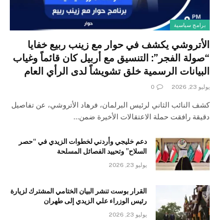
برامج سياسية
الأتروشي يكشف في حوار مع زينب ربيع خفايا
“صولة الفجر”: التنسيق مع أربيل كان قائماً وغياب
البيانات الرسمية خلق تشويشاً لدى الرأي العام
يوليو 23, 2026
0
كشف النائب الثاني لرئيس البرلمان، فرهاد الأتروشي، عن تفاصيل
دقيقة رافقت حملة الاعتقالات الأخيرة ضمن…
دعم خليجي وأردني لخطوات الزيدي في “حصر
السلاح” وتحييد الفصائل المسلحة
يوليو 23, 2026
القرار بوست تنشر البيان الختامي المشترك لزيارة
رئيس الوزراء علي الزيدي إلى طهران
يوليو 23, 2026