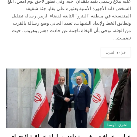
عليه ببلاغ رسمي يفيد بفقدان أخيه. وفي تطور لاحق يوم أمس، أبلغ
الشخص ذاته الأجهزة الأمنية بعثوره على بقايا جثة شقيقه
المتفسخة في منطقة “البترو” التابعة لقضاء الزبير. رسالة تضليل
وتطابق الخط ولإبعاد الشبهات، تعمد الجاني وضع رسالة بالقرب
من الجثة، توحي بأن الوفاة ناجمة عن حادث دهس وهروب، حيث
تضمنت…
قراءة المزيد
الشرق الأوسط