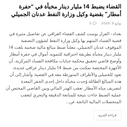
القضاء يضبط 14 مليار دينار مخبأة في “حفرة
أمطار” بقضية وكيل وزارة النفط عدنان الجميلي
يوليو 9, 2026
0
بغداد – القرار بوست كشف القضاء العراقي عن تفاصيل مثيرة في
قضية الفساد المتهم بها وكيل وزارة النفط لشؤون التصفية
الموقوف عدنان الجميلي، معلناً ضبط مبالغ مالية ضخمة بلغت 14
مليار دينار مخبأة بطريقة احترافية للتمويه. أموال في حفرة أمطار
وأوضح قاضي تحقيق محكمة جنايات مكافحة الفساد المركزية، أن
الأجهزة المختصة تمكنت من ضبط 14 مليار دينار عراقي جديدة،
تعود للجميلي والأطراف المتورطة معه في القضية. وأشار إلى أن
هذه المبالغ الطائلة وُجدت مخبأة داخل إحدى الحفر المعدة
لتصريف مياه الأمطار. تعقب الهدر المالي وبين القاضي المختص أن
عملية الضبط جاءت نتيجة للمتابعة الدقيقة والتحري لتعقب
المتحصلات المالية الناتجة عن…
قراءة المزيد