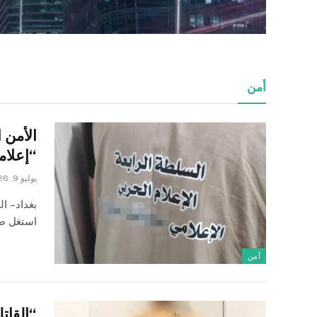
أمن
الأمن 
“إعلامي حر
يوليو 9, 2026
بغداد – 
استغل صف
أمن
“القاتل