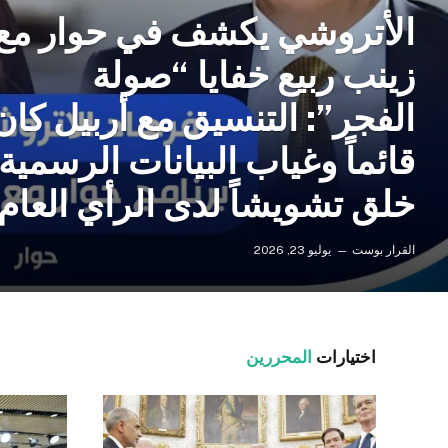
الأتروشي يكشف في حوار مع
زينب ربيع خفايا “صولة
الفجر”: التنسيق مع أربيل كان
قائماً وغياب البيانات الرسمية
خلق تشويشاً لدى الرأي العام
القرار بوست
يوليو 23, 2026
اختيارات
المحررين