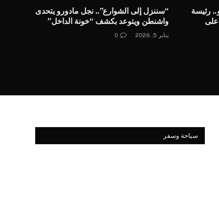
.. رئيسة
“سننزل إلى الشوارع”.. نجل مادورو يتحدى
على
واشنطن ويتوعد بكشف “خونة الداخل”
نة
يناير 5, 2026
0
سياحة وسفر