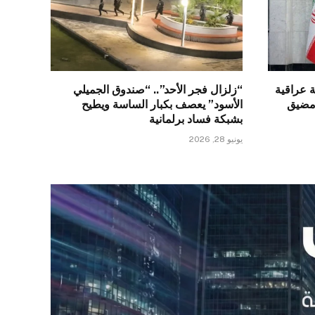
 عراقية
“زلزال فجر الأحد”.. “صندوق الجميلي
 مضيق
الأسود” يعصف بكبار الساسة ويطيح
بشبكة فساد برلمانية
يونيو 28, 2026