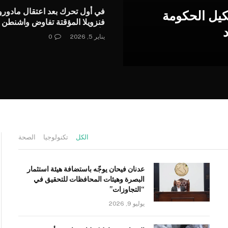
في أول تحرك بعد اعتقال مادورو
كيل الحكومة
فنزويلا المؤقتة تفاوض واشنطن 
“أجندة تنمية” وتدعو لعلاقة متواز
يناير 5, 2026
0
الكل
تكنولوجيا
الصحة
عدنان فيحان يوجّه باستضافة هيئة استثمار
البصرة وهيئات المحافظات للتحقيق في
“التجاوزات”
يوليو 9, 2026