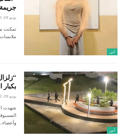
جريمة 
يونيو 28, 2026
تمكنت مف
ملابسات 
أمن
“زلزال
بكبار 
يونيو 28, 2026
شهدت الع
المسبوقة
وأعضاء…
أمن