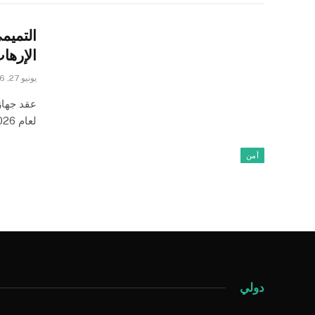
التميم
الإرهاب
يونيو 27, 2026
عقد جهاز
لعام 2026 برئاسة رئيس الجهاز الفريق أول الركن كريم التميمي، لمناقشة…
أمن
دولي