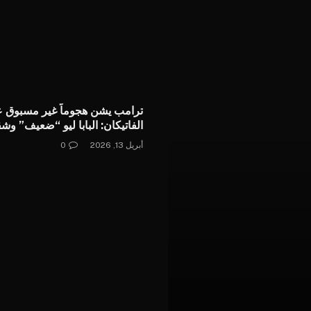
ترامب يشن هجوماً غير مسبوق 
الفاتيكان: البابا ليو “ضعيف” وش
لويس يمثلنا
أبريل 13, 2026
0