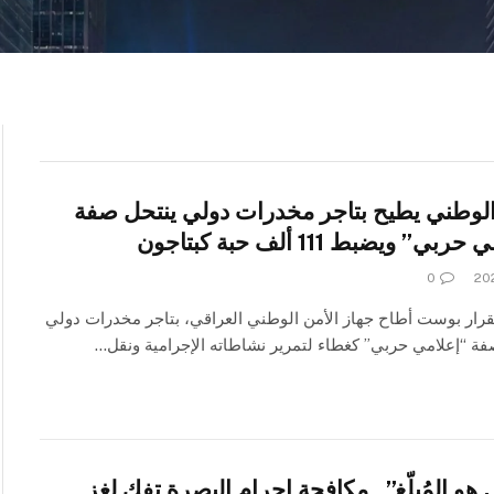
الوطني يطيح بتاجر مخدرات دولي ينتحل صفة
بي” ويضبط 111 ألف حبة كبتاجون
0
القرار بوست أطاح جهاز الأمن الوطني العراقي، بتاجر مخدرات دولي
ة “إعلامي حربي” كغطاء لتمرير نشاطاته الإجرامية ونقل…
 هو المُبلّغ”.. مكافحة إجرام البصرة تفك لغز