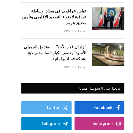
عباس عراقجي في بغداد: وساطة
عراقية لاحتواء التصعيد الإقليمي وتأمين
مضيق هرمز
يونيو 28, 2026
“زلزال فجر الأحد”.. “صندوق الجميلي
الأسود” يعصف بكبار الساسة ويطيح
بشبكة فساد برلمانية
يونيو 28, 2026
تابعنا على السوشل ميديا
Twitter
Facebook
Telegram
Instagram