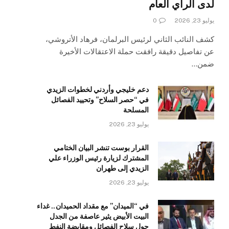
لدى الرأي العام
يوليو 23, 2026
0
كشف النائب الثاني لرئيس البرلمان، فرهاد الأتروشي،
عن تفاصيل دقيقة رافقت حملة الاعتقالات الأخيرة
ضمن…
دعم خليجي وأردني لخطوات الزيدي
في “حصر السلاح” وتحييد الفصائل
المسلحة
يوليو 23, 2026
القرار بوست تنشر البيان الختامي
المشترك لزيارة رئيس الوزراء علي
الزيدي إلى طهران
يوليو 23, 2026
في “الميدان” مع مقداد الحميدان.. غداء
البيت الأبيض يثير عاصفة من الجدل
حول سلاح الفصائل ومقايضة النفط