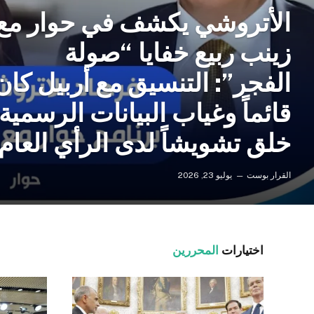
الأتروشي يكشف في حوار مع
زينب ربيع خفايا “صولة
الفجر”: التنسيق مع أربيل كان
قائماً وغياب البيانات الرسمية
خلق تشويشاً لدى الرأي العام
القرار بوست
يوليو 23, 2026
اختيارات
المحررين