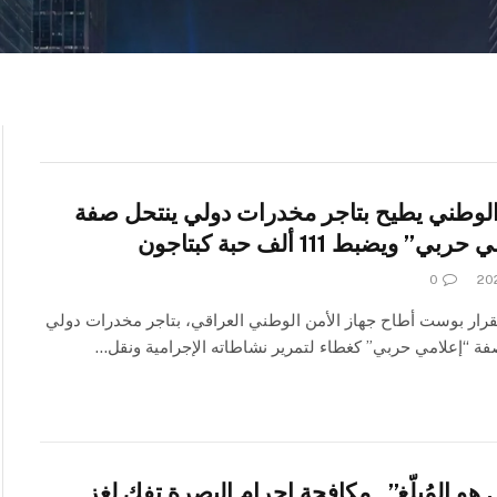
الوطني يطيح بتاجر مخدرات دولي ينتحل صفة
بي” ويضبط 111 ألف حبة كبتاجون
0
القرار بوست أطاح جهاز الأمن الوطني العراقي، بتاجر مخدرات دولي
ة “إعلامي حربي” كغطاء لتمرير نشاطاته الإجرامية ونقل…
 هو المُبلّغ”.. مكافحة إجرام البصرة تفك لغز