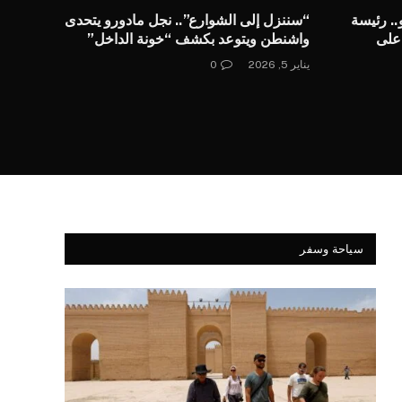
.. رئيسة
“سننزل إلى الشوارع”.. نجل مادورو يتحدى
على
واشنطن ويتوعد بكشف “خونة الداخل”
نة
يناير 5, 2026
0
سياحة وسفر