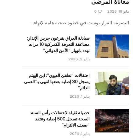
معاناة المرضى
مايو 16, 2026
0
البصرة – القرار بوست في خطوة صحية هامة لإنهاء…
صيادلة العراق يقرعون جرس الإنذار:
مضاعفة التعرفة الكمركية 10 مرات
تهدد بانهيار “الأمن الدوائي”
يناير 5, 2026
احتفالات “تطفئ العيون”: ابن الهيثم
يسجل 30 إصابة بعضها انتهى بـ”العمى
الدائم”
يناير 1, 2026
حصيلة ثقيلة لاحتفالات رأس السنة:
الصحة تسجل 500 إصابة وتنتقد
“ضعف الالتزام”
يناير 1, 2026