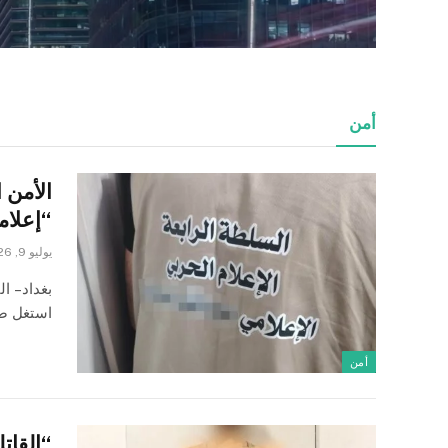
أمن
الأمن 
“إعلامي حر
يوليو 9, 2026
بغداد – 
استغل صف
أمن
“القاتل