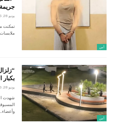
جريمة 
يونيو 28, 2026
تمكنت مف
ملابسات 
أمن
“زلزال
بكبار 
يونيو 28, 2026
شهدت الع
المسبوقة
وأعضاء…
أمن