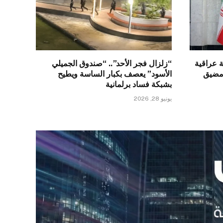
 عراقية
“زلزال فجر الأحد”.. “صندوق الجميلي
 مضيق
الأسود” يعصف بكبار الساسة ويطيح
بشبكة فساد برلمانية
يونيو 28, 2026