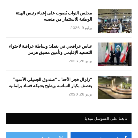
مجلس النواب يُصوت على إعفاء رئيس الهيئة
الوطنية للاستثمار من منصبه
يوليو 9, 2026
عباس عراقجي في بغداد: وساطة عراقية لاحتواء
التصعيد الإقليمي وتأمين مضيق هرمز
يونيو 28, 2026
“زلزال فجر الأحد”.. “صندوق الجميلي الأسود”
يعصف بكبار الساسة ويطيح بشبكة فساد برلمانية
يونيو 28, 2026
تابعنا على السوشل ميديا