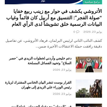
برامج سياسية
الأتروشي يكشف في حوار مع زينب ربيع خفايا
“صولة الفجر”: التنسيق مع أربيل كان قائماً وغياب
البيانات الرسمية خلق تشويشاً لدى الرأي العام
يوليو 23, 2026
0
كشف النائب الثاني لرئيس البرلمان، فرهاد الأتروشي، عن تفاصيل
دقيقة رافقت حملة الاعتقالات الأخيرة ضمن…
دعم خليجي وأردني لخطوات الزيدي في “حصر
السلاح” وتحييد الفصائل المسلحة
يوليو 23, 2026
القرار بوست تنشر البيان الختامي المشترك لزيارة
رئيس الوزراء علي الزيدي إلى طهران
يوليو 23, 2026
في “الميدان” مع مقداد الحميدان.. غداء البيت