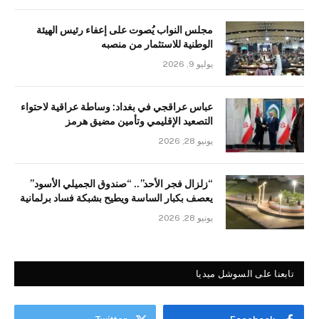
مجلس النواب يُصوت على إعفاء رئيس الهيئة
الوطنية للاستثمار من منصبه
يوليو 9, 2026
عباس عراقجي في بغداد: وساطة عراقية لاحتواء
التصعيد الإقليمي وتأمين مضيق هرمز
يونيو 28, 2026
“زلزال فجر الأحد”.. “صندوق الجميلي الأسود”
يعصف بكبار الساسة ويطيح بشبكة فساد برلمانية
يونيو 28, 2026
تابعنا على السوشل ميديا