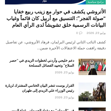
برامج سياسية
الأتروشي يكشف في حوار مع زينب ربيع خفايا
“صولة الفجر”: التنسيق مع أربيل كان قائماً وغياب
البيانات الرسمية خلق تشويشاً لدى الرأي العام
يوليو 23, 2026
0
كشف النائب الثاني لرئيس البرلمان، فرهاد الأتروشي، عن تفاصيل
دقيقة رافقت حملة الاعتقالات الأخيرة ضمن…
دعم خليجي وأردني لخطوات الزيدي في “حصر
السلاح” وتحييد الفصائل المسلحة
يوليو 23, 2026
القرار بوست تنشر البيان الختامي المشترك لزيارة
رئيس الوزراء علي الزيدي إلى طهران
يوليو 23, 2026
في “الميدان” مع مقداد الحميدان.. غداء البيت