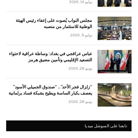
يوليو 14, 2026
مجلس النواب يُصوت على إعفاء رئيس الهيئة
الوطنية للاستثمار من منصبه
يوليو 9, 2026
عباس عراقجي في بغداد: وساطة عراقية لاحتواء
التصعيد الإقليمي وتأمين مضيق هرمز
يونيو 28, 2026
“زلزال فجر الأحد”.. “صندوق الجميلي الأسود”
يعصف بكبار الساسة ويطيح بشبكة فساد برلمانية
يونيو 28, 2026
تابعنا على السوشل ميديا