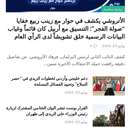
برامج سياسية
الأتروشي يكشف في حوار مع زينب ربيع خفايا
“صولة الفجر”: التنسيق مع أربيل كان قائماً وغياب
البيانات الرسمية خلق تشويشاً لدى الرأي العام
يوليو 23, 2026
0
كشف النائب الثاني لرئيس البرلمان، فرهاد الأتروشي، عن تفاصيل
دقيقة رافقت حملة الاعتقالات الأخيرة ضمن…
دعم خليجي وأردني لخطوات الزيدي في “حصر
السلاح” وتحييد الفصائل المسلحة
يوليو 23, 2026
القرار بوست تنشر البيان الختامي المشترك لزيارة
رئيس الوزراء علي الزيدي إلى طهران
يوليو 23, 2026