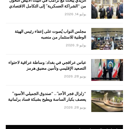
الزيدي يبحث مع ترامب في البيت الأبيض التحول
من “الشراكة العسكرية” إلى التكامل الاقتصادي
يوليو 14, 2026
مجلس النواب يُصوت على إعفاء رئيس الهيئة
الوطنية للاستثمار من منصبه
يوليو 9, 2026
عباس عراقجي في بغداد: وساطة عراقية لاحتواء
التصعيد الإقليمي وتأمين مضيق هرمز
يونيو 28, 2026
“زلزال فجر الأحد”.. “صندوق الجميلي الأسود”
يعصف بكبار الساسة ويطيح بشبكة فساد برلمانية
يونيو 28, 2026