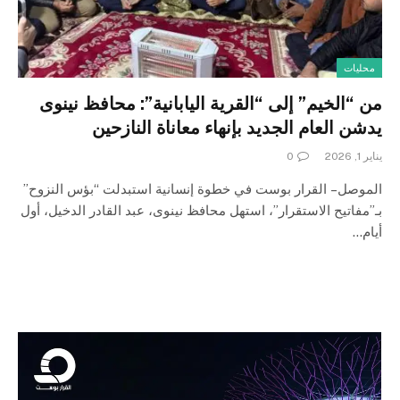
محليات
من “الخيم” إلى “القرية اليابانية”: محافظ نينوى
يدشن العام الجديد بإنهاء معاناة النازحين
يناير 1, 2026
0
الموصل – القرار بوست في خطوة إنسانية استبدلت “بؤس النزوح”
بـ”مفاتيح الاستقرار”، استهل محافظ نينوى، عبد القادر الدخيل، أول
أيام…