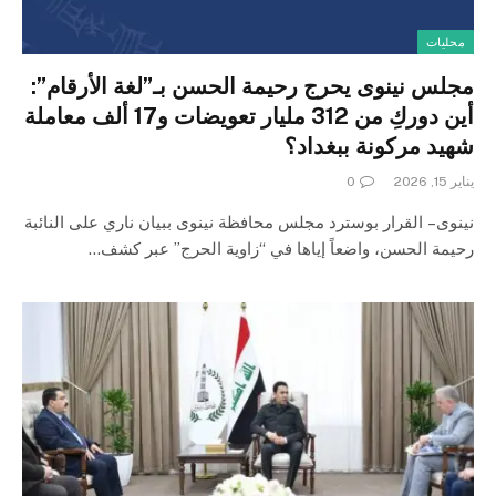
محليات
مجلس نينوى يحرج رحيمة الحسن بـ”لغة الأرقام”:
أين دوركِ من 312 مليار تعويضات و17 ألف معاملة
شهيد مركونة ببغداد؟
يناير 15, 2026
0
نينوى – القرار بوسترد مجلس محافظة نينوى ببيان ناري على النائبة
رحيمة الحسن، واضعاً إياها في “زاوية الحرج” عبر كشف…