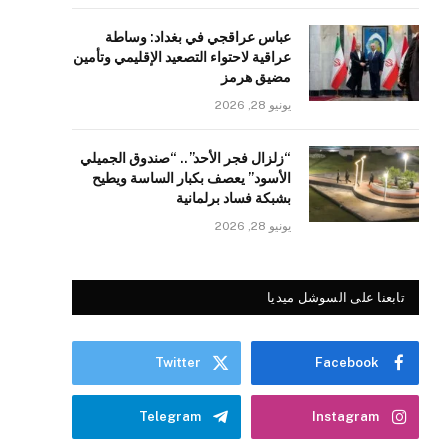
عباس عراقجي في بغداد: وساطة
عراقية لاحتواء التصعيد الإقليمي وتأمين
مضيق هرمز
يونيو 28, 2026
“زلزال فجر الأحد”.. “صندوق الجميلي
الأسود” يعصف بكبار الساسة ويطيح
بشبكة فساد برلمانية
يونيو 28, 2026
تابعنا على السوشل ميديا
Twitter
Facebook
Telegram
Instagram