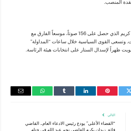
قدة المنصب.
وكانت الجولة الثانية قد انتهت بتقدم المرشح ريبوار كريم الذي حصل على 156 صوتاً، موسعاً الفارق مع
اخوان عبد الله الذي حصل على 102 صوت. وتسعى القوى السياسية خلال ساعات “المداولة”
ويت ظهراً لإسدال الستار على انتخابات هيئة الرئاسة.
تويتر
بينتيريست
لينكدإن
Tumblr
واتساب
البريد
الإلكتروني
التالي
“القضاء الأعلى” يودع رئيس الادعاء العام.. القاضي
فائق زيدان يكرم القاضي نجم عبد الله في ختام