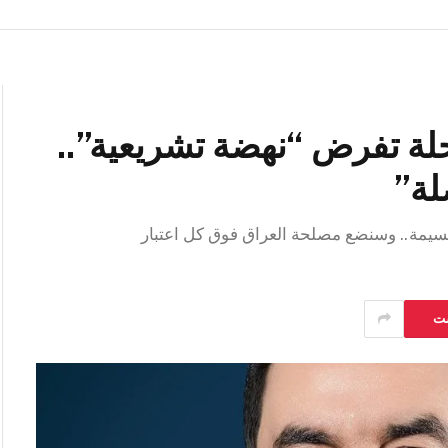
ة تفرض “نهضة تشريعية”..
لة”
جسيمة.. وسنضع مصلحة العراق فوق كل اعتبار
ست