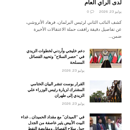
لدى الرأي العام
يوليو 23, 2026
0
كشف النائب الثاني لرئيس البرلمان، فرهاد الأتروشي،
عن تفاصيل دقيقة رافقت حملة الاعتقالات الأخيرة
ضمن…
دعم خليجي وأردني لخطوات الزيدي
في “حصر السلاح” وتحييد الفصائل
المسلحة
يوليو 23, 2026
القرار بوست تنشر البيان الختامي
المشترك لزيارة رئيس الوزراء علي
الزيدي إلى طهران
يوليو 23, 2026
في “الميدان” مع مقداد الحميدان.. غداء
البيت الأبيض يثير عاصفة من الجدل
حول سلاح الفصائل ومقايضة النفط