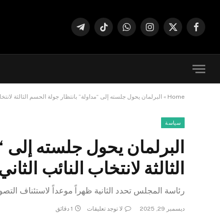
فيسبوك
X
الانستغرام
واتساب
تيكتوك
تيلقرام
(Twitter)
Home
»
البرلمان يحول جلسته إلى “مداولة” بانتظار جولة الحسم الثالثة لانتخا
سياسة
البرلمان يحول جلسته إلى “
الثالثة لانتخاب النائب الثاني
رئاسة المجلس تحدد الثانية ظهراً موعداً لاستئناف التصويت.. ور
ديسمبر 29, 2025
لا توجد تعليقات
1 دقائق