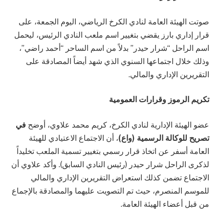
صوتت الهيئة العامة لنادي الكرخ الرياضي، اليوم الجمعة، على
قرار إداري بارز يقضي بتغيير اسم ملعب النادي الرئيس، ليحمل
اسم الراحل “شرار حيدر” بدلاً من اسم الساحر “أحمد راضي”،
وذلك خلال اجتماعها السنوي الذي شهد أيضاً المصادقة على
التقريرين الإداري والمالي.
تكريم الرموز وقرارات العمومية
عضو الهيئة الإدارية لنادي الكرخ، كريم محمد علاوي، أوضح
في
تصريح للوكالة الرسمية (واع)
، أن الاجتماع الاعتيادي للهيئة
العامة أسفر عن اتخاذ قرار رسمي بتغيير تسمية الملعب تخليداً
لذكرى الراحل شرار حيدر (رئيس النادي السابق). وأكد علاوي أن
الاجتماع تضمن كذلك استعراض التقريرين الإداري والمالي
للموسم المنصرم، حيث تم التصويت عليهما والمصادقة بالإجماع
من قبل أعضاء الهيئة العامة.