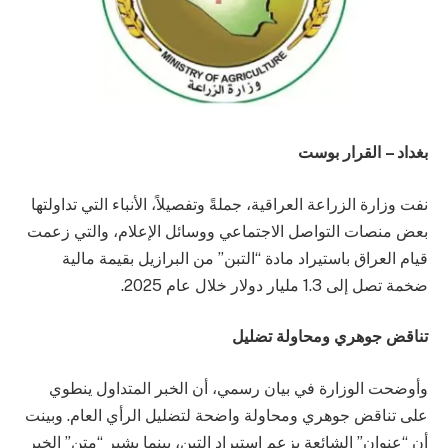
بغداد – القرار بوست
نفت وزارة الزراعة العراقية، جملةً وتفصيلاً، الأنباء التي تداولتها
بعض منصات التواصل الاجتماعي ووسائل الإعلام، والتي زعمت
قيام العراق باستيراد مادة “التبن” من البرازيل بقيمة مالية
ضخمة تصل إلى 1.3 مليار دولار خلال عام 2025.
تناقض جوهري ومحاولة تضليل
وأوضحت الوزارة في بيان رسمي، أن الخبر المتداول ينطوي
على تناقض جوهري ومحاولة واضحة لتضليل الرأي العام. وبينت
أن “عنوان” الشائعة يزعم استيراد التبن، بينما يشير “متن” الخبر