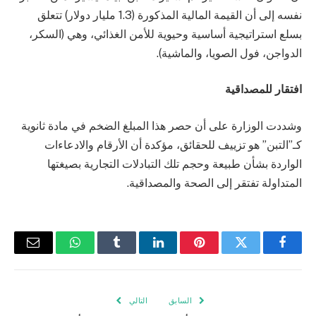
نفسه إلى أن القيمة المالية المذكورة (1.3 مليار دولار) تتعلق
بسلع استراتيجية أساسية وحيوية للأمن الغذائي، وهي (السكر،
الدواجن، فول الصويا، والماشية).
افتقار للمصداقية
وشددت الوزارة على أن حصر هذا المبلغ الضخم في مادة ثانوية
كـ”التبن” هو تزييف للحقائق، مؤكدة أن الأرقام والادعاءات
الواردة بشأن طبيعة وحجم تلك التبادلات التجارية بصيغتها
المتداولة تفتقر إلى الصحة والمصداقية.
فيسبوك
تويتر
بينتيريست
لينكدإن
Tumblr
واتساب
البريد
الإلكتر
السابق
التالي