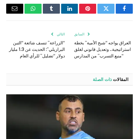
فيسبوك
تويتر
بينتيريست
لينكدإن
Tumblr
واتساب
البريد
الإلكتر
السابق
التالي
العراق يواجه “شبح الأمية” بخطة
“الزراعة” تنسف شائعة “التبن
استراتيجية.. وتعديل قانوني لغلق
البرازيلي”: الحديث عن 1.3 مليار
“منبع التسرب” من المدارس
دولار “تضليل” للرأي العام
المقالات
ذات الصلة