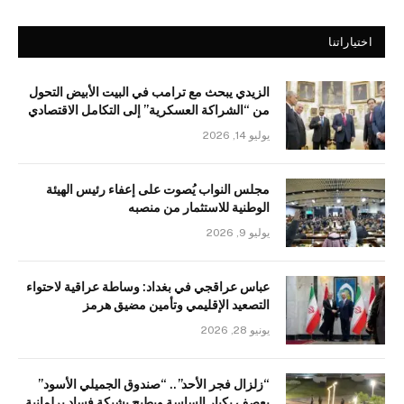
اختياراتنا
الزيدي يبحث مع ترامب في البيت الأبيض التحول
من “الشراكة العسكرية” إلى التكامل الاقتصادي
يوليو 14, 2026
مجلس النواب يُصوت على إعفاء رئيس الهيئة
الوطنية للاستثمار من منصبه
يوليو 9, 2026
عباس عراقجي في بغداد: وساطة عراقية لاحتواء
التصعيد الإقليمي وتأمين مضيق هرمز
يونيو 28, 2026
“زلزال فجر الأحد”.. “صندوق الجميلي الأسود”
يعصف بكبار الساسة ويطيح بشبكة فساد برلمانية