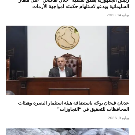
رئيس الجمهورية يطلق تسمية “جلال طالباني” على مطار
السليمانية ويدعو لاستلهام حكمته لمواجهة الأزمات
يوليو 14, 2026
عدنان فيحان يوجّه باستضافة هيئة استثمار البصرة وهيئات
المحافظات للتحقيق في “التجاوزات”
يوليو 9, 2026