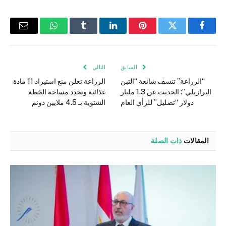
فيسبوك
تويتر
بينتيريست
لينكدإن
Tumblr
واتساب
البريد
الإلكتر
السابق
التالي
“الزراعة” تنسف شائعة “التبن
الزراعة تعلن منع استيراد 11 مادة
البرازيلي”: الحديث عن 1.3 مليار
غذائية وتحدد مساحة الخطة
دولار “تضليل” للرأي العام
الشتوية بـ 4.5 ملايين دونم
المقالات
ذات الصلة