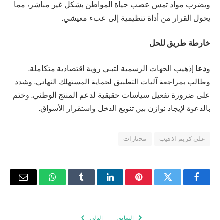
ويضرب مواد تمس عصب حياة المواطن بشكل غير مباشر، مما
يحول القرار من أداة تنظيمية إلى عبء معيشي.
خارطة طريق للحل
و
دعا
إذهيب الجهات الرسمية لتبني رؤية اقتصادية متكاملة.
وطالب بمراجعة آليات التطبيق لحماية المستهلك النهائي. وشدد
على ضرورة تفعيل سياسات حقيقية لدعم المنتج الوطني. وختم
بالدعوة لإيجاد توازن بين تنويع الدخل واستقرار الأسواق.
علي كريم اذهيب
مختارات
فيسبوك
تويتر
بينتيريست
لينكدإن
Tumblr
واتساب
البريد
الإلكتر
السابق
التالي