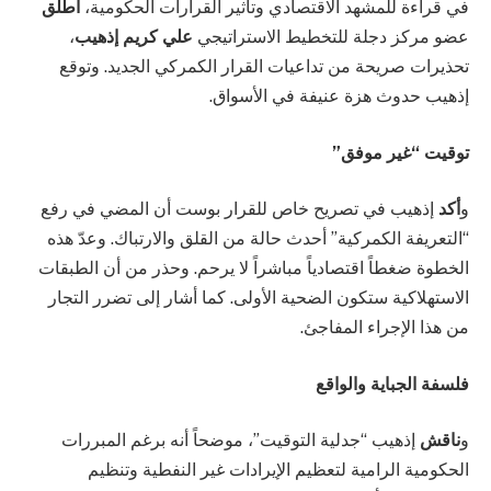
في قراءة للمشهد الاقتصادي وتأثير القرارات الحكومية،
أطلق
عضو مركز دجلة للتخطيط الاستراتيجي
علي كريم إذهيب
،
تحذيرات صريحة من تداعيات القرار الكمركي الجديد. وتوقع
إذهيب حدوث هزة عنيفة في الأسواق.
توقيت “غير موفق”
و
أكد
إذهيب في تصريح خاص للقرار بوست أن المضي في رفع
“التعريفة الكمركية” أحدث حالة من القلق والارتباك. وعدّ هذه
الخطوة ضغطاً اقتصادياً مباشراً لا يرحم. وحذر من أن الطبقات
الاستهلاكية ستكون الضحية الأولى. كما أشار إلى تضرر التجار
من هذا الإجراء المفاجئ.
فلسفة الجباية والواقع
و
ناقش
إذهيب “جدلية التوقيت”، موضحاً أنه برغم المبررات
الحكومية الرامية لتعظيم الإيرادات غير النفطية وتنظيم