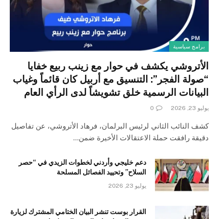
برامج سياسية
الأتروشي يكشف في حوار مع زينب ربيع خفايا
“صولة الفجر”: التنسيق مع أربيل كان قائماً وغياب
البيانات الرسمية خلق تشويشاً لدى الرأي العام
يوليو 23, 2026
0
كشف النائب الثاني لرئيس البرلمان، فرهاد الأتروشي، عن تفاصيل
دقيقة رافقت حملة الاعتقالات الأخيرة ضمن…
دعم خليجي وأردني لخطوات الزيدي في “حصر
السلاح” وتحييد الفصائل المسلحة
يوليو 23, 2026
القرار بوست تنشر البيان الختامي المشترك لزيارة