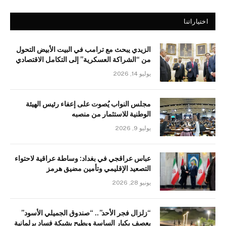
اختياراتنا
الزيدي يبحث مع ترامب في البيت الأبيض التحول
من “الشراكة العسكرية” إلى التكامل الاقتصادي
يوليو 14, 2026
مجلس النواب يُصوت على إعفاء رئيس الهيئة
الوطنية للاستثمار من منصبه
يوليو 9, 2026
عباس عراقجي في بغداد: وساطة عراقية لاحتواء
التصعيد الإقليمي وتأمين مضيق هرمز
يونيو 28, 2026
“زلزال فجر الأحد”.. “صندوق الجميلي الأسود”
يعصف بكبار الساسة ويطيح بشبكة فساد برلمانية