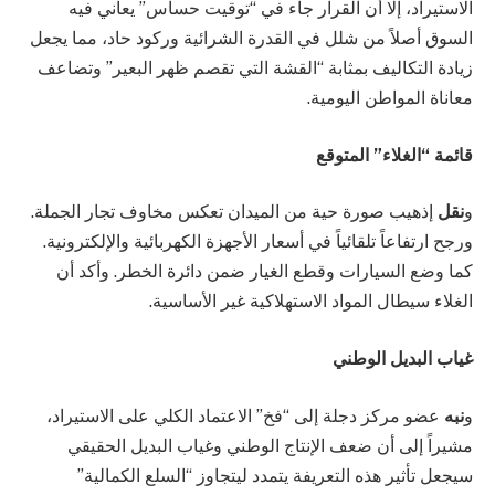
الاستيراد، إلا أن القرار جاء في “توقيت حساس” يعاني فيه
السوق أصلاً من شلل في القدرة الشرائية وركود حاد، مما يجعل
زيادة التكاليف بمثابة “القشة التي تقصم ظهر البعير” وتضاعف
معاناة المواطن اليومية.
قائمة “الغلاء” المتوقع
و
نقل
إذهيب صورة حية من الميدان تعكس مخاوف تجار الجملة.
ورجح ارتفاعاً تلقائياً في أسعار الأجهزة الكهربائية والإلكترونية.
كما وضع السيارات وقطع الغيار ضمن دائرة الخطر. وأكد أن
الغلاء سيطال المواد الاستهلاكية غير الأساسية.
غياب البديل الوطني
و
نبه
عضو مركز دجلة إلى “فخ” الاعتماد الكلي على الاستيراد،
مشيراً إلى أن ضعف الإنتاج الوطني وغياب البديل الحقيقي
سيجعل تأثير هذه التعريفة يتمدد ليتجاوز “السلع الكمالية”