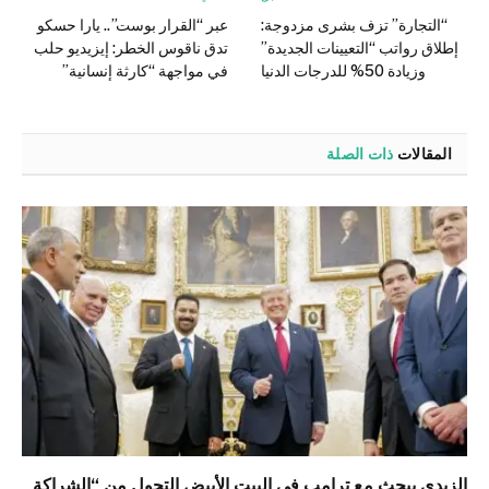
“التجارة” تزف بشرى مزدوجة:
عبر “القرار بوست”.. يارا حسكو
إطلاق رواتب “التعيينات الجديدة”
تدق ناقوس الخطر: إيزيديو حلب
وزيادة 50% للدرجات الدنيا
في مواجهة “كارثة إنسانية”
المقالات
ذات الصلة
الزيدي يبحث مع ترامب في البيت الأبيض التحول من “الشراكة