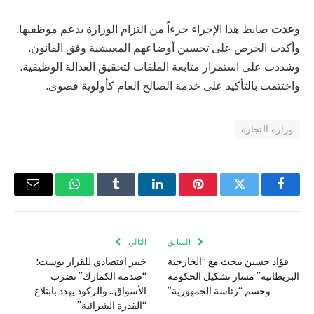
و
عدت
صابط هذا الإجراء جزءاً من التزام الوزارة بدعم موظفيها.
وأكدت الحرص على تحسين أوضاعهم المعيشية وفق القانون.
وشددت على استمرار متابعة الملفات لتحقيق العدالة الوظيفية.
واختتمت بالتأكيد على خدمة الصالح العام كأولوية قصوى.
وزارة التجارة
فيسبوك
تويتر
بينتيريست
لينكدإن
Tumblr
واتساب
البريد
الإلكتر
السابق
التالي
فؤاد حسين يبحث مع “الخارجية
خبير اقتصادي للقرار بوست:
البريطانية” مسار تشكيل الحكومة
“صدمة الكمارك” تضرب
وحسم “رئاسة الجمهورية”
الأسواق.. والركود يهدد بابتلاع
“القدرة الشرائية”