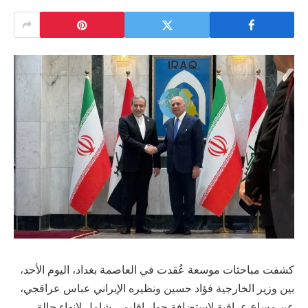
كشفت مباحثات موسعة عُقدت في العاصمة بغداد، اليوم الأحد،
بين وزير الخارجية فؤاد حسين ونظيره الإيراني عباس عراقجي،
عن مساعٍ عراقية لاستضافة حوار إقليمي شامل لإنهاء حالة