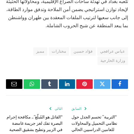
تلعبه بغداد في تهدئة ساحات الصراع الإقليمية، ومحاولاتها الحثيثة
لإيجاد توازن استراتيجي يضمن أمن الملاحة وتدفق موارد الطاقة،
إلى جانب سعيها لترتيب الملفات المعقدة بين طهران وواشنطن
بما يبعد المنطقة عن شبح الحروب الشاملة.
عباس عراقجي
فؤاد حسين
مختارات
مميز
وزارة الخارجية
فيسبوك
تويتر
بينتيريست
لينكدإن
Tumblr
واتساب
البريد
الإلكتر
السابق
التالي
“التربية” تحسم الجدل حول
“القاتل هو المُبلّغ”.. مكافحة إجرام
نظامي التحميل والمحاولات
البصرة تفك لغز جريمة غامضة
للعامين الدراسيين الحالي
في الزبير وتطيح بشقيق الضحية