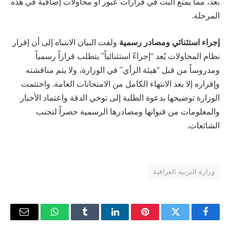
بعد، مما يمنع البت في قرارات عبور أو محاولات إضافية في هذه
المرحلة.
إجراء استثنائي ومصادر رسمية
ولفت البيان الانتباه إلى أن إقرار
نظام المحاولات يُعد “إجراءً استثنائياً” يتطلب قراراً رسمياً
ومدروساً من قبل “هيئة الرأي” في الوزارة، ولا يتم مناقشته
وإقراره إلا بعد الانتهاء الكامل من الامتحانات العامة. واختتمت
الوزارة توضيحها بدعوة الطلبة إلى توخي الدقة واعتماد الأخبار
والمعلومات من قنواتها ومصادرها الرسمية حصراً لتجنب
الشائعات.
وزارة التربية العراقية
فيسبوك
تويتر
بينتيريست
لينكدإن
Tumblr
واتساب
البريد