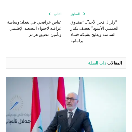
الإلكتر
السابق
التالي
“زلزال فجر الأحد”.. “صندوق
عباس عراقجي في بغداد: وساطة
الجميلي الأسود” يعصف بكبار
عراقية لاحتواء التصعيد الإقليمي
الساسة ويطيح بشبكة فساد
وتأمين مضيق هرمز
برلمانية
المقالات
ذات الصلة