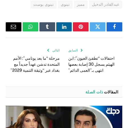
عبدالقادر الدخيل
مميز
نينوى
نينوى بوست
فيسبوك
تويتر
بينتيريست
لينكدإن
Tumblr
واتساب
البريد
الإلكتر
السابق
التالي
احتفالات “تطفئ العيون”: ابن
مرحلة “ما بعد يونامي”: الأمم
الهيثم يسجل 30 إصابة بعضها
المتحدة تدشن عهداً جديداً مع
انتهى بـ”العمى الدائم”
بغداد عبر “وثيقة التنمية 2029”
المقالات
ذات الصلة