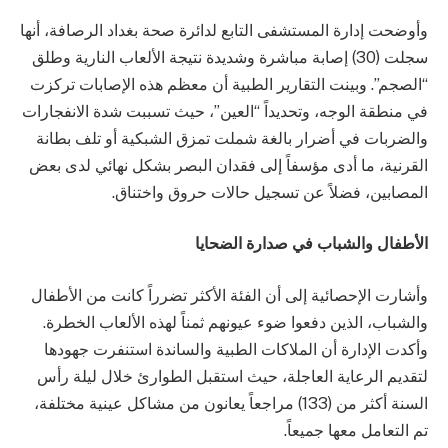
وأوضحت إدارة المستشفى التابع لدائرة صحة بغداد الرصافة، أنها
سجلت (30) إصابة مباشرة وشديدة نتيجة الألعاب النارية وطلق
“الصجم”. وبينت التقارير الطبية أن معظم هذه الإصابات تركزت
في منطقة الوجه، وتحديداً “العين”، حيث تسببت شدة الانفجارات
والضربات في أضرار بالغة شملت تمزق الشبكية أو تلف بطانة
القرنية، ما أدى مؤسفاً إلى فقدان البصر بشكل نهائي لدى بعض
المصابين، فضلاً عن تسجيل حالات حروق واختناق.
الأطفال والشباب في صدارة الضحايا
وأشارت الإحصائية إلى أن الفئة الأكثر تضرراً كانت من الأطفال
والشباب، الذين دفعوا ضوء عيونهم ثمناً لهذه الألعاب الخطرة.
وأكدت الإدارة أن الملاكات الطبية والساندة استنفرت جهودها
لتقديم الرعاية العاجلة، حيث استقبل الطوارئ خلال ليلة رأس
السنة أكثر من (133) مراجعاً يعانون من مشاكل عينية مختلفة،
تم التعامل معها جميعاً.