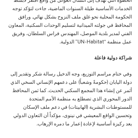
الخطوة التي تهدف إلى انتشال العوائل من واقع افتقر لأبسط
الخدمات الأساسية طيلة السنوات الماضية، جاءت لتؤكد توجه
الحكومة المحلية نحو غلق ملف النزوح بشكل نهائي. ورافق
المحافظ في جولته الميدانية لتسليم الوحدات السكنية، المعاون
الفني لمدير بلدية الموصل، المهندس فراس السلطان، وفريق
عمل منظمة “UN-Habitat” الدولية.
شراكة دولية فاعلة
وفي ختام مراسم التوزيع، وجه الدخيل رسالة شكر وتقدير إلى
دولة اليابان (حكومةً وشعباً) على دعمهم الإنساني السخي الذي
أثمر عن إنشاء هذا المجمع السكني الحديث. كما ثمن المحافظ
الدور المحوري الذي تضطلع به منظمة الأمم المتحدة
للمستوطنات البشرية (الهابيتات) في دعم ملف الإسكان
وتحسين الواقع المعيشي في نينوى، مؤكداً أن التعاون الدولي
يعد ركيزة أساسية لإعادة إعمار ما دمره الإرهاب.