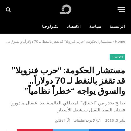
الرئيسية
سياسة
الاقتصاد
تكنولوجيا
Home
»
مستشار الحكومة: “حرب فنزويلا” قد تقفز بالنفط لـ 70 دولاراً.. والسوق يواجه “خطراً نظامياً”
الاقتصاد
مستشار الحكومة: “حرب فنزويلا”
قد تقفز بالنفط لـ 70 دولاراً..
والسوق يواجه “خطراً نظامياً”
صالح يحذر من "اختناق" المصافي العالمية بعد اعتقال مادورو:
فقدان النفط الثقيل سيشعل الأسعار
يناير 3, 2026
لا توجد تعليقات
1 دقائق