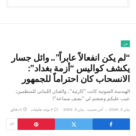
فن
“لم يكن انفعالاً عابراً”.. وائل جسار
يكشف كواليس “أزمة بغداد”:
الانسحاب كان احتراماً للجمهور
الهندسة الصوتية كانت "كارثية".. والفنان اللبناني للمنظمين:
عيب عليكم وضعتم لي "نصف سماعة"!
يناير 3, 2026
آخر تحديث:
يناير 3, 2026
لا توجد تعليقات
2 دقائق