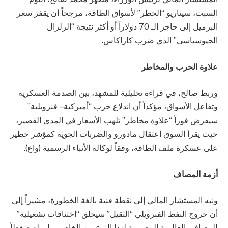
السبت، سيناريو “الخطر” لأسواق الطاقة، مرجحاً أن يقفز سعر
البرميل إلى حاجز الـ 70 دولاراً أو أكثر نتيجة “الزلزال
الجيوسياسي” الذي ضرب كاراكاس.
علاوة الحرب والمخاطر
وربط صالح، في قراءة تحليلية للمشهد، بين الصدمة العسكرية
وتفاعل الأسواق، مؤكداً أن اندلاع حرب “أميركية – فنزويلية”
سيفرض فوراً “علاوة مخاطر” تلهب الأسعار في المدى القصير،
حيث يقرأ السوق اعتقال مادورو والضربات الجوية كمؤشر خطير
على عسكرة ملف الطاقة، وفقاً لوكالة الأنباء الرسمية (واع).
أزمة المصاف
ونبه المستشار المالي إلى نقطة فنية بالغة الخطورة، مشيراً إلى
أن خروج النفط الفنزويلي “الثقيل” سيخلق “اختناقات تشغيلية”
للمصافي العالمية المصممة لهذا النوع من الخام، مما يولد ضغطاً