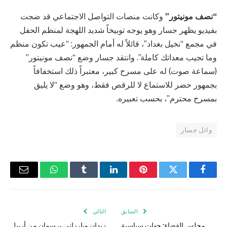
“نصف مونيتور”
وكانت منصات التواصل الاجتماعي قد ضجت
بفيديو يظهر جسار وهو يوجه توبيخاً شديد اللهجة لمنظم الحفل
في مجمع “نخيل بغداد”، قائلاً له أمام الجمهور: “عيب تكون منظم
وما تجيب معداتك كاملة”. وانتقد جسار وضع “نصف مونيتور”
(سماعة صوت) له على مسرح كبير، معتبراً ذلك استخفافاً
بجمهور حضر للاستماع لا للرقص فقط، وهو وضع “لا يليق
بمسرح محترم”، بحسب تعبيره.
وائل جسار
فيسبوك
تويتر
بينتيريست
لينكدإن
Tumblr
واتساب
البريد
الإلكتر
السابق
التالي
مجلس القضاء: جهات سياسية
زيدان وبارزاني يرسمان من أربيل