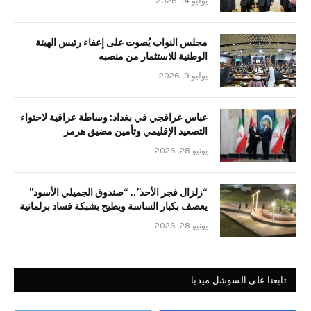
يوليو 14, 2026
مجلس النواب يُصوت على إعفاء رئيس الهيئة
الوطنية للاستثمار من منصبه
يوليو 9, 2026
عباس عراقجي في بغداد: وساطة عراقية لاحتواء
التصعيد الإقليمي وتأمين مضيق هرمز
يونيو 28, 2026
“زلزال فجر الأحد”.. “صندوق الجميلي الأسود”
يعصف بكبار الساسة ويطيح بشبكة فساد برلمانية
يونيو 28, 2026
تابعنا على السوشل ميديا