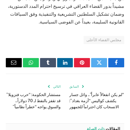
مشيداً بدور القضاء العراقي في ترسيخ احترام المدد الدستورية،
وضمان تشكيل السلطتين التشريعية والتنفيذية وفق السياقات
القانونية السليمة، بعيداً عن الفوضى السياسية.
مجلس القضاء الأعلى
فيسبوك
تويتر
بينتيريست
لينكدإن
Tumblr
واتساب
البريد
الإلكتر
السابق
التالي
“لم يكن انفعالاً عابراً”.. وائل جسار
مستشار الحكومة: “حرب فنزويلا”
يكشف كواليس “أزمة بغداد”:
قد تقفز بالنفط لـ 70 دولاراً..
الانسحاب كان احتراماً للجمهور
والسوق يواجه “خطراً نظامياً”
المقالات
ذات الصلة