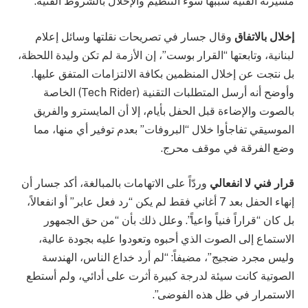
مسيرته الفنية سببها سوء التنظيم والإخلال بالشروط الفنية.
إخلال بالاتفاق
وقال جسار في تصريحات نقلتها وسائل إعلام
لبنانية، وتابعتها “القرار بوست”، إن الأزمة لم تكن وليدة اللحظة،
بل نتجت عن إخلال المنظمين بكافة الالتزامات المتفق عليها.
وأوضح أنه أرسل المتطلبات التقنية (Tech Rider) الخاصة
بالصوت والإضاءة قبل الحفل بأيام، إلا أن المايسترو والفريق
الموسيقي تفاجأوا خلال “البروفات” بعدم توفير أي منها، مما
وضع الفرقة في موقف محرج.
قرار فني لا انفعالي
وردّاً على الاتهامات بالمبالغة، أكد جسار أن
إنهاء الحفل بعد 7 أغاني فقط لم يكن “رد فعل عابر” أو انفعالاً،
بل كان “قراراً فنياً واعياً”. وعلل ذلك بأن “من حق الجمهور
الاستماع إلى الصوت الذي أحبوه وتعودوا عليه بجودة عالية،
وليس مجرد ضجيج”، مضيفاً: “لم أرد خداع الناس، الهندسة
الصوتية كانت سيئة لدرجة كبيرة أثرت على أدائي، ولم أستطع
الاستمرار في ظل هذه الفوضى”.