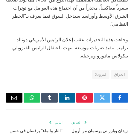
سعرياً معاكساً، محذراً من أن اجتماع هذه العوامل مع توترات
الشرق الأوسط وأوراسيا سيدخل السوق فيما يعرف بـ”الخطر
النظامي”.
وجاءت هذه التحذيرات عقب إعلان الرئيس الأمريكي دونالد
ترامب تنفيذ ضربات موسعة انتهت باعتقال الرئيس الفنزويلي
نيكولاس مادورو وترحيله.
العراق
فنزويلا
فيسبوك
تويتر
بينتيريست
لينكدإن
Tumblr
واتساب
البريد
الإلكتر
السابق
التالي
زيدان وبارزاني يرسمان من أربيل
“النار والماء” يرقصان في حضن