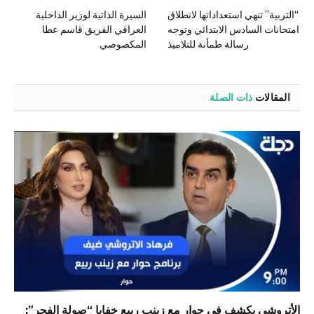
“التربية” تنهي استعداداتها لانطلاق
السيرة الذاتية لوزير الداخلية
امتحانات السادس الابتدائي وتوجه
العراقي الفريق قاسم عطا
رسالة طمأنة للتلاميذ
المكصوصي
المقالات
ذات الصلة
الأتروشي يكشف في حوار مع زينب ربيع خفايا “صولة الفجر”: