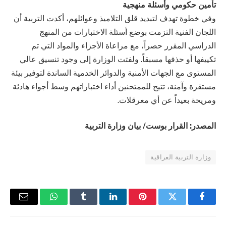
تأمين حكومي وأسئلة منهجية
وفي خطوة تهدف لتبديد قلق التلاميذ وعوائلهم، أكدت التربية أن
اللجان الفنية التزمت بوضع أسئلة الاختبارات من المنهج
الدراسي المقرر حصراً، مع مراعاة الأجزاء والمواد التي تم
تكييفها أو حذفها مسبقاً. ولفتت الوزارة إلى وجود تنسيق عالي
المستوى مع الجهات الأمنية والدوائر الخدمية الساندة لتوفير بيئة
مستقرة وآمنة، تتيح للممتحنين أداء اختباراتهم وسط أجواء هادئة
ومريحة بعيداً عن أي معرقلات.
المصدر: القرار بوست/ بيان وزارة التربية
وزارة التربية العراقية
فيسبوك
تويتر
بينتيريست
لينكدإن
Tumblr
واتساب
البريد
الإلكتر