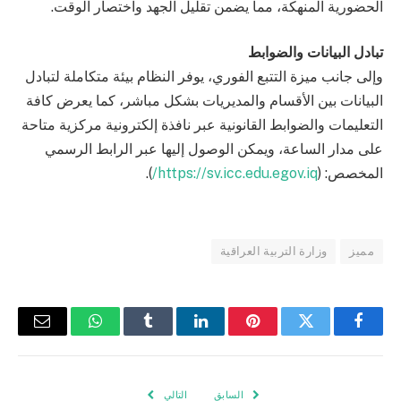
الحضورية المنهكة، مما يضمن تقليل الجهد واختصار الوقت.
تبادل البيانات والضوابط
وإلى جانب ميزة التتبع الفوري، يوفر النظام بيئة متكاملة لتبادل
البيانات بين الأقسام والمديريات بشكل مباشر، كما يعرض كافة
التعليمات والضوابط القانونية عبر نافذة إلكترونية مركزية متاحة
على مدار الساعة، ويمكن الوصول إليها عبر الرابط الرسمي
المخصص: (
https://sv.icc.edu.egov.iq/
).
مميز
وزارة التربية العراقية
فيسبوك
تويتر
بينتيريست
لينكدإن
Tumblr
واتساب
البريد
الإلكتر
السابق
التالي