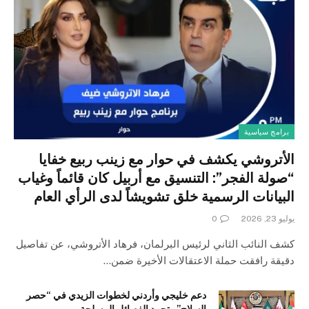
برامج سياسية
الأتروشي يكشف في حوار مع زينب ربيع خفايا
“صولة الفجر”: التنسيق مع أربيل كان قائماً وغياب
البيانات الرسمية خلق تشويشاً لدى الرأي العام
يوليو 23, 2026
0
كشف النائب الثاني لرئيس البرلمان، فرهاد الأتروشي، عن تفاصيل
دقيقة رافقت حملة الاعتقالات الأخيرة ضمن…
دعم خليجي وأردني لخطوات الزيدي في “حصر
السلاح” وتحييد الفصائل المسلحة