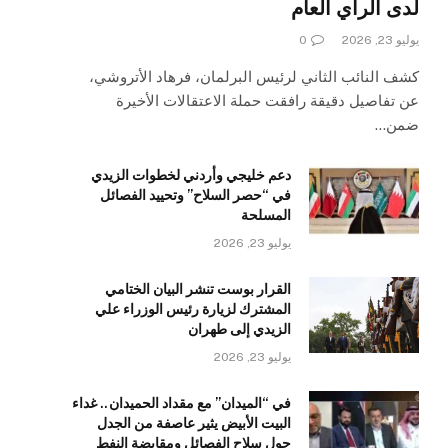
لدى الرأي العام
يوليو 23, 2026
0
كشف النائب الثاني لرئيس البرلمان، فرهاد الأتروشي،
عن تفاصيل دقيقة رافقت حملة الاعتقالات الأخيرة
ضمن…
دعم خليجي وأردني لخطوات الزيدي
في “حصر السلاح” وتحييد الفصائل
المسلحة
يوليو 23, 2026
القرار بوست تنشر البيان الختامي
المشترك لزيارة رئيس الوزراء علي
الزيدي إلى طهران
يوليو 23, 2026
في “الميدان” مع مقداد الحميدان.. غداء
البيت الأبيض يثير عاصفة من الجدل
حول سلاح الفصائل ومقايضة النفط