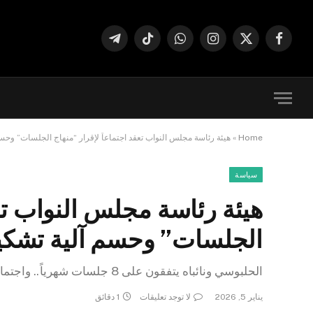
فيسبوك
X
الانستغرام
واتساب
تيكتوك
تيلقرام
(Twitter)
Home
»
هيئة رئاسة مجلس النواب تعقد اجتماعاً لإقرار “منهاج الجلسات” وح
سياسة
هيئة رئاسة مجلس النواب تعق
الجلسات” وحسم آلية تشك
الحلبوسي ونائباه يتفقون على 8 جلسات شهرياً.. واجتماع لرؤساء الكتل غداً لتوزيع النواب
يناير 5, 2026
لا توجد تعليقات
1 دقائق