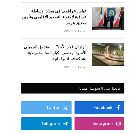
عباس عراقجي في بغداد: وساطة
عراقية لاحتواء التصعيد الإقليمي وتأمين
مضيق هرمز
يونيو 28, 2026
“زلزال فجر الأحد”.. “صندوق الجميلي
الأسود” يعصف بكبار الساسة ويطيح
بشبكة فساد برلمانية
يونيو 28, 2026
تابعنا على السوشل ميديا
Twitter
Facebook
Telegram
Instagram